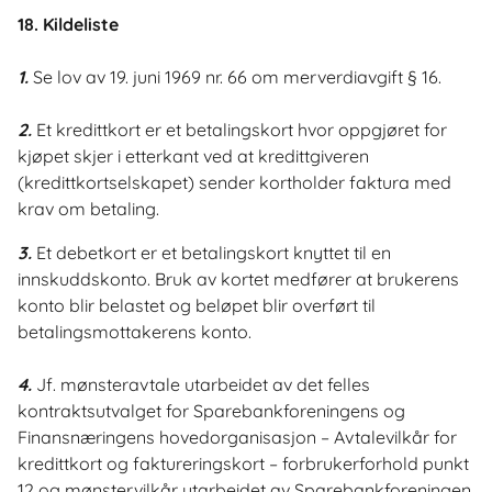
18. Kildeliste
1.
Se lov av 19. juni 1969 nr. 66 om merverdiavgift § 16.
2.
Et kredittkort er et betalingskort hvor oppgjøret for
kjøpet skjer i etterkant ved at kredittgiveren
(kredittkortselskapet) sender kortholder faktura med
krav om betaling.
3.
Et debetkort er et betalingskort knyttet til en
innskuddskonto. Bruk av kortet medfører at brukerens
konto blir belastet og beløpet blir overført til
betalingsmottakerens konto.
4.
Jf. mønsteravtale utarbeidet av det felles
kontraktsutvalget for Sparebankforeningens og
Finansnæringens hovedorganisasjon – Avtalevilkår for
kredittkort og faktureringskort – forbrukerforhold punkt
12 og mønstervilkår utarbeidet av Sparebankforeningen