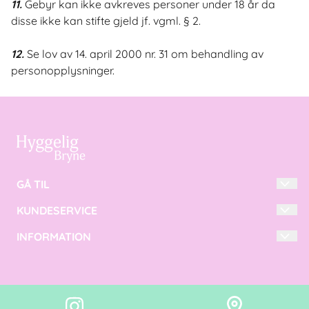
11.
Gebyr kan ikke avkreves personer under 18 år da
disse ikke kan stifte gjeld jf. vgml. § 2.
12.
Se lov av 14. april 2000 nr. 31 om behandling av
personopplysninger.
GÅ TIL
KUNDESERVICE
INTERIØR
TILBEHØR
INFORMATION
SALGSBETINGELSER
DAMEKLÆR
KONTAKT
OM OSS
VELVÆRE
LAG EN KONTO
BLOGG
LOGIN
NYHETSBREV