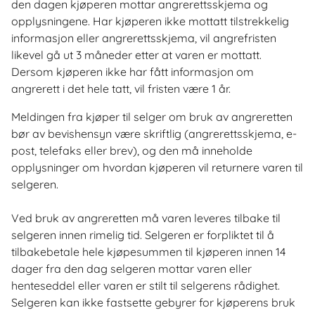
den dagen kjøperen mottar angrerettsskjema og
opplysningene. Har kjøperen ikke mottatt tilstrekkelig
informasjon eller angrerettsskjema, vil angrefristen
likevel gå ut 3 måneder etter at varen er mottatt.
Dersom kjøperen ikke har fått informasjon om
angrerett i det hele tatt, vil fristen være 1 år.
Meldingen fra kjøper til selger om bruk av angreretten
bør av bevishensyn være skriftlig (angrerettsskjema, e-
post, telefaks eller brev), og den må inneholde
opplysninger om hvordan kjøperen vil returnere varen til
selgeren.
Ved bruk av angreretten må varen leveres tilbake til
selgeren innen rimelig tid. Selgeren er forpliktet til å
tilbakebetale hele kjøpesummen til kjøperen innen 14
dager fra den dag selgeren mottar varen eller
henteseddel eller varen er stilt til selgerens rådighet.
Selgeren kan ikke fastsette gebyrer for kjøperens bruk