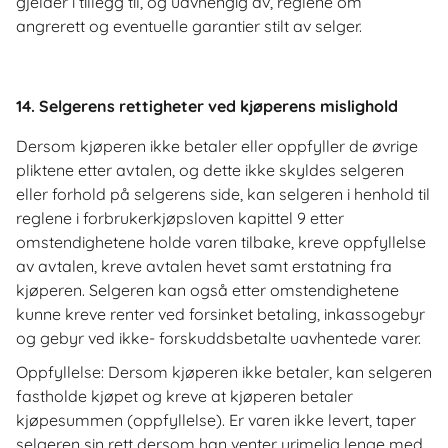
gjelder i tillegg til, og uavhengig av, reglene om
angrerett og eventuelle garantier stilt av selger.
14. Selgerens rettigheter ved kjøperens mislighold
Dersom kjøperen ikke betaler eller oppfyller de øvrige
pliktene etter avtalen, og dette ikke skyldes selgeren
eller forhold på selgerens side, kan selgeren i henhold til
reglene i forbrukerkjøpsloven kapittel 9 etter
omstendighetene holde varen tilbake, kreve oppfyllelse
av avtalen, kreve avtalen hevet samt erstatning fra
kjøperen. Selgeren kan også etter omstendighetene
kunne kreve renter ved forsinket betaling, inkassogebyr
og gebyr ved ikke- forskuddsbetalte uavhentede varer.
Oppfyllelse: Dersom kjøperen ikke betaler, kan selgeren
fastholde kjøpet og kreve at kjøperen betaler
kjøpesummen (oppfyllelse). Er varen ikke levert, taper
selgeren sin rett dersom han venter urimelig lenge med